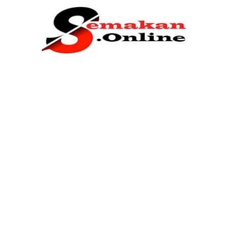
Home
Bantuan Kerajaan
Biasiswa
Pendidikan
Kerja Kosong Terkini