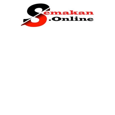
Home
Bantuan Kerajaan
Biasiswa
Pendidikan
Kerja Kosong Terkini