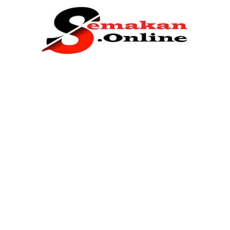
Home
Bantuan Kerajaan
Biasiswa
Pendidikan
Kerja Kosong Terkini