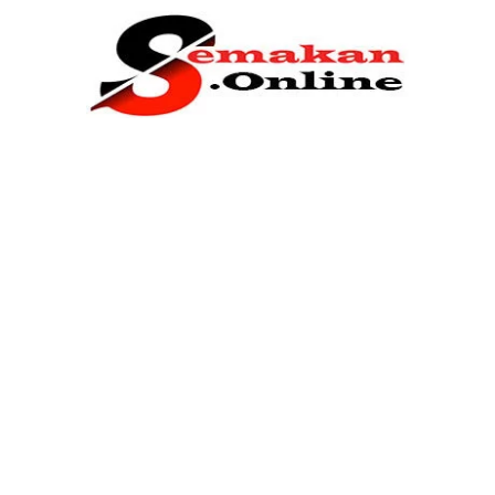
Home
Bantuan Kerajaan
Biasiswa
Pendidikan
Kerja Kosong Terkini