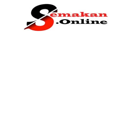
Home
Bantuan Kerajaan
Biasiswa
Pendidikan
Kerja Kosong Terkini