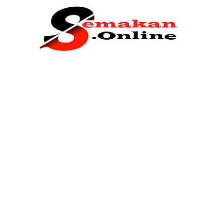
Home
Bantuan Kerajaan
Biasiswa
Pendidikan
Kerja Kosong Terkini