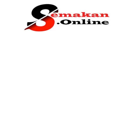
Home
Bantuan Kerajaan
Biasiswa
Pendidikan
Kerja Kosong Terkini