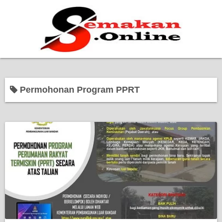
Home
Permohonan Program PPRT
Bantuan Kerajaan
Biasiswa
Pendidikan
Kerja Kosong Terkini