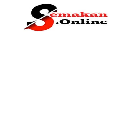
Home
Bantuan Kerajaan
Biasiswa
Pendidikan
Kerja Kosong Terkini