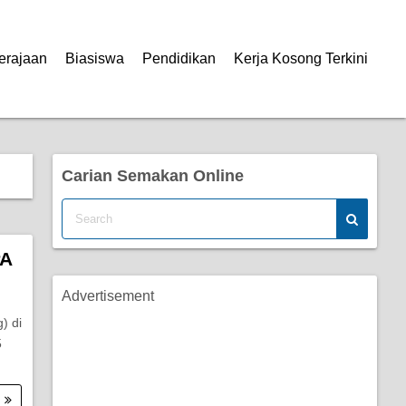
erajaan
Biasiswa
Pendidikan
Kerja Kosong Terkini
Carian Semakan Online
PA
Advertisement
) di
5
.