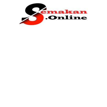
Home
Bantuan Kerajaan
Biasiswa
Pendidikan
Kerja Kosong Terkini