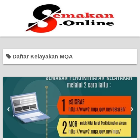
Home
Daftar Kelayakan MQA
Bantuan Kerajaan
Biasiswa
Pendidikan
Kerja Kosong Terkini