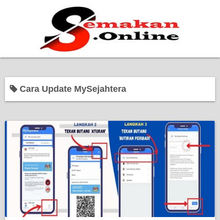
Home
Cara Update MySejahtera
Bantuan Kerajaan
Biasiswa
Pendidikan
Kerja Kosong Terkini