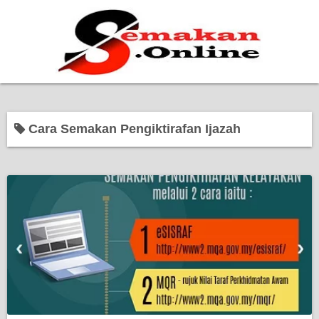
Home
Cara Semakan Pengiktirafan Ijazah
Bantuan Kerajaan
Biasiswa
Pendidikan
Kerja Kosong Terkini