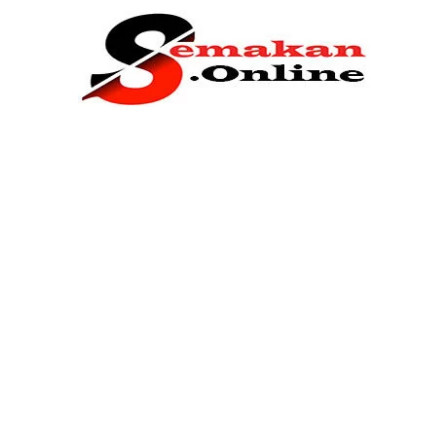
Home
Bantuan Kerajaan
Biasiswa
Pendidikan
Kerja Kosong Terkini