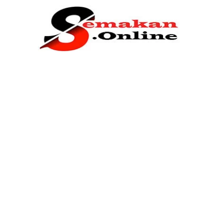
Home
Bantuan Kerajaan
Biasiswa
Pendidikan
Kerja Kosong Terkini